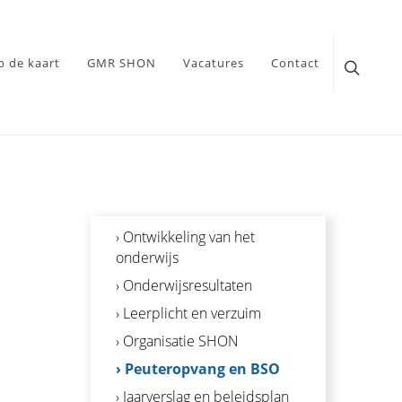
p de kaart
GMR SHON
Vacatures
Contact
› Ontwikkeling van het
onderwijs
› Onderwijsresultaten
› Leerplicht en verzuim
› Organisatie SHON
› Peuteropvang en BSO
› Jaarverslag en beleidsplan