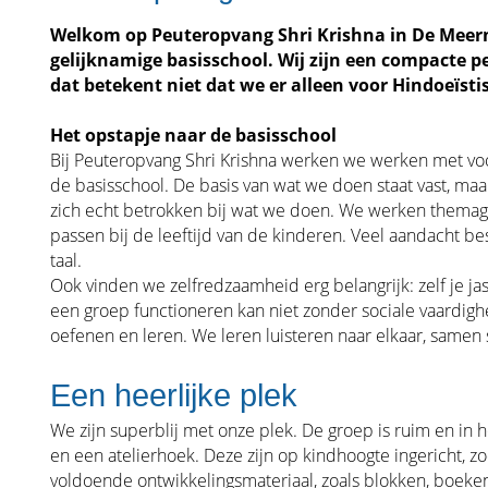
Welkom op Peuteropvang Shri Krishna in De Meern,
gelijknamige basisschool. Wij zijn een compacte 
dat betekent niet dat we er alleen voor Hindoeïsti
Het opstapje naar de basisschool
Bij Peuteropvang Shri Krishna werken we werken met voo
de basisschool. De basis van wat we doen staat vast, ma
zich echt betrokken bij wat we doen. We werken thema
passen bij de leeftijd van de kinderen. Veel aandacht 
taal.
Ook vinden we zelfredzaamheid erg belangrijk: zelf je ja
een groep functioneren kan niet zonder sociale vaardig
oefenen en leren. We leren luisteren naar elkaar, same
Een heerlijke plek
We zijn superblij met onze plek. De groep is ruim en in
en een atelierhoek. Deze zijn op kindhoogte ingericht, z
voldoende ontwikkelingsmateriaal, zoals blokken, boeken e