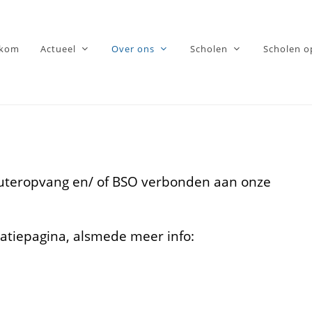
lkom
Actueel
Over ons
Scholen
Scholen o
euteropvang en/ of BSO verbonden aan onze
matiepagina, alsmede meer info: