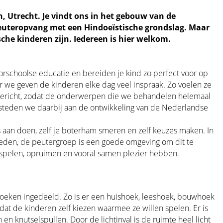
 Utrecht. Je vindt ons in het gebouw van de
peuteropvang met een Hindoeïstische grondslag. Maar
sche kinderen zijn. Iedereen is hier welkom.
rschoolse educatie en bereiden je kind zo perfect voor op
ar we geven de kinderen elke dag veel inspraak. Zo voelen ze
gericht, zodat de onderwerpen die we behandelen helemaal
besteden we daarbij aan de ontwikkeling van de Nederlandse
s aan doen, zelf je boterham smeren en zelf keuzes maken. In
heden, de peutergroep is een goede omgeving om dit te
n spelen, opruimen en vooral samen plezier hebben.
 hoeken ingedeeld. Zo is er een huishoek, leeshoek, bouwhoek
odat de kinderen zelf kiezen waarmee ze willen spelen. Er is
n knutselspullen. Door de lichtinval is de ruimte heel licht