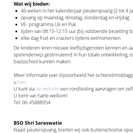
Wat wij bieden:
40 weken in het kalenderjaar peuteropvang (2 tot 4 ja
opvang op maandag, dinsdag, donderdag en vrijdag
VE- programma Uk en Puk
tijden van 08:15-12:15 uur (bij voldoende bezetting 
elke dag fruit en crackers tijdens eetmomenten
De kinderen leren nieuwe leeftijdsgenoten kennen en a
spelenderwijs gestimuleerd in hun totale ontwikkeling, z
basisschool kunnen maken.
Meer informatie over bijvoorbeeld het ochtend/middagpr
u
hier
.
U kunt via
de website
een rondleiding aanvragen om zelf 
U bent van harte welkom!
Tel: 06-45888954
BSO Shri Saraswatie
Naast peuteropvang, bieden wij ook buitenschoolse opv