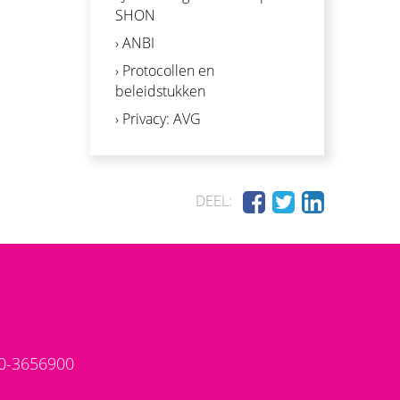
SHON
› ANBI
› Protocollen en
beleidstukken
› Privacy: AVG
DEEL:
70-3656900