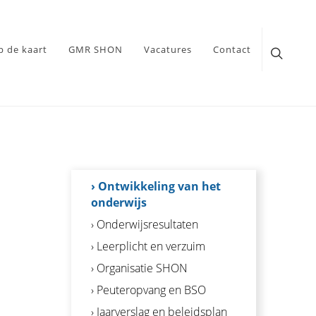
p de kaart
GMR SHON
Vacatures
Contact
› Ontwikkeling van het
onderwijs
› Onderwijsresultaten
› Leerplicht en verzuim
› Organisatie SHON
› Peuteropvang en BSO
› Jaarverslag en beleidsplan