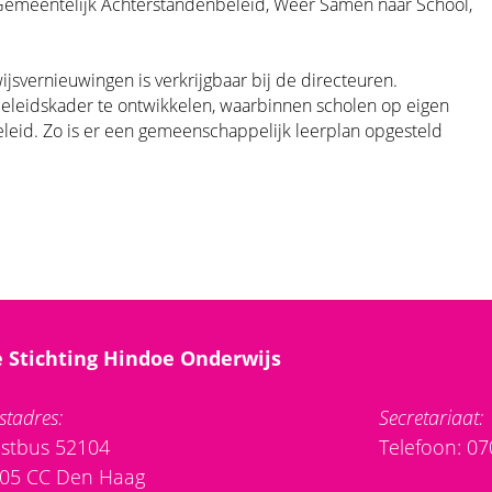
 Gemeentelijk Achterstandenbeleid, Weer Samen naar School,
jsvernieuwingen is verkrijgbaar bij de directeuren.
eleidskader te ontwikkelen, waarbinnen scholen op eigen
eleid. Zo is er een gemeenschappelijk leerplan opgesteld
 Stichting Hindoe Onderwijs
stadres:
Secretariaat:
stbus 52104
Telefoon: 0
05 CC Den Haag