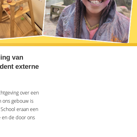
ding van
ident externe
chtgeving over een
in ons gebouw is
 School eraan een
ie en de door ons