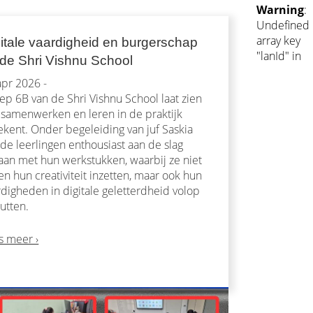
Warning
:
Undefined
array key
itale vaardigheid en burgerschap
"lanId" in
de Shri Vishnu School
apr 2026 -
ep 6B van de Shri Vishnu School laat zien
 samenwerken en leren in de praktijk
ekent. Onder begeleiding van juf Saskia
 de leerlingen enthousiast aan de slag
aan met hun werkstukken, waarbij ze niet
en hun creativiteit inzetten, maar ook hun
rdigheden in digitale geletterdheid volop
utten.
s meer ›