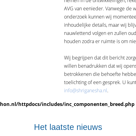
nemen in de ontwikkelingen, re
AVG van eenieder. Vanwege de we
onderzoek kunnen wij momenteel 
inhoudelijke details, maar wij blij
nauwlettend volgen en zullen oud
houden zodra er ruimte is om nie
Wij begrijpen dat dit bericht zo
willen benadrukken dat wij open
betrokkenen die behoefte hebbe
toelichting of een gesprek. U kun
info@shriganesha.nl
.
hon.nl/httpdocs/includes/inc_componenten_breed.php
Het laatste nieuws