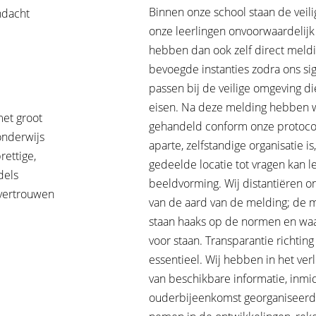
Binnen onze school staan de veili
ndacht
onze leerlingen onvoorwaardelijk 
hebben dan ook zelf direct meld
bevoegde instanties zodra ons sig
passen bij de veilige omgeving di
eisen. Na deze melding hebben w
met groot
gehandeld conform onze protoco
onderwijs
aparte, zelfstandige organisatie is
rettige,
gedeelde locatie tot vragen kan l
dels
beeldvorming. Wij distantiëren on
 vertrouwen
van de aard van de melding; de 
staan haaks op de normen en wa
voor staan. Transparantie richtin
essentieel. Wij hebben in het ver
van beschikbare informatie, inmi
ouderbijeenkomst georganiseer