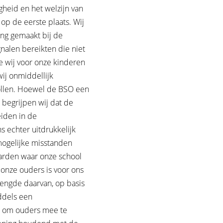
gheid en het welzijn van
op de eerste plaats. Wij
ing gemaakt bij de
nalen bereikten die niet
e wij voor onze kinderen
ij onmiddellijk
llen. Hoewel de BSO een
, begrijpen wij dat de
eiden in de
s echter uitdrukkelijk
mogelijke misstanden
arden waar onze school
g onze ouders is voor ons
lengde daarvan, op basis
ddels een
d om ouders mee te