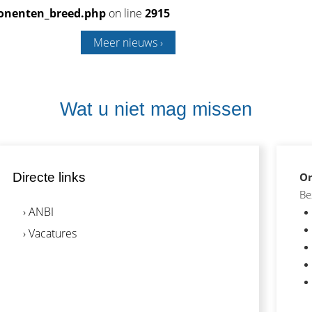
onenten_breed.php
on line
2915
Meer nieuws ›
Wat u niet mag missen
On
Directe links
Be
› ANBI
› Vacatures