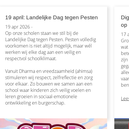
19 april: Landelijke Dag tegen Pesten
Dig
op 
19 apr 2026 -
Op onze scholen staan we stil bij de
17 
Landelijke Dag tegen Pesten. Pesten volledig
Gro
voorkomen is niet altijd mogelijk, maar wél
wat
werken wij elke dag aan een veilig en
bet
respectvol schoolklimaat.
zijn
geg
Vanuit Dharma en vreedzaamheid (ahimsa)
alle
stimuleren wij respect, zelfreflectie en zorg
vaa
voor elkaar. Zo bouwen we samen aan een
ben
school waar kinderen zich veilig voelen en
leren groeien in sociaal-emotionele
Lee
ontwikkeling en burgerschap.