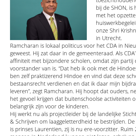
toezichthouden
bij de SHON, is h
met het opzette
huiswerkbegelei
onze Shri Krish
in Utrecht.
Ramcharan is lokaal politicus voor het CDA in Nie
geweest. Hij zat daar in de gemeenteraad. Als CDA’e
affiniteit met bijzondere scholen, omdat zijn partij
voorstander van is. “Dat heb ik ook met de Hindoe
ben zelf praktizerend Hindoe en vind dat deze sc
bestaansrecht verdienen en dat ik daar mijn bijdr
leveren”, zegt Ramcharan. Hij hoopt dat ouders, net 
het gevoel krijgen dat buitenschoolse activiteiten 
belangrijk zijn voor de kinderen.
Hij werkt nu als projectleider bij de landelijke Stic
& Schrijven om laaggeletterdheid te bestrijden. De
is prinses Laurentien, zij is nu ere-voorzitter. Ruim