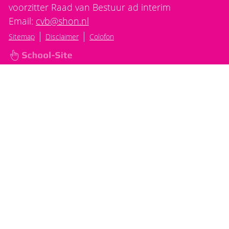
voorzitter Raad van Bestuur ad interim
Email:
cvb@shon.nl
|
|
Sitemap
Disclaimer
Colofon