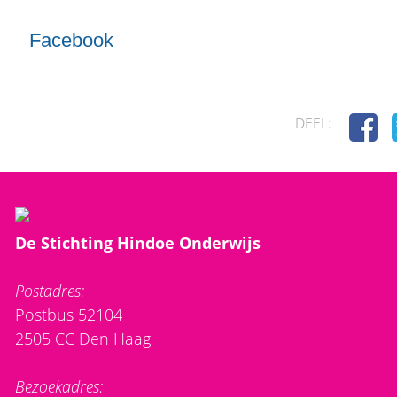
Facebook
DEEL:
De Stichting Hindoe Onderwijs
Postadres:
Postbus 52104
2505 CC Den Haag
Bezoekadres: