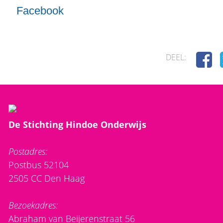
Facebook
DEEL:
De Stichting Hindoe Onderwijs
Postadres:
Postbus 52104
2505 CC Den Haag
Bezoekadres:
Abraham van Beijerenstraat 56