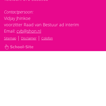
Contactpersoon:
Vidjay Jhinkoe
voorzitter Raad van Bestuur ad interim
Email:
cvb@shon.nl
|
|
Sitemap
Disclaimer
Colofon